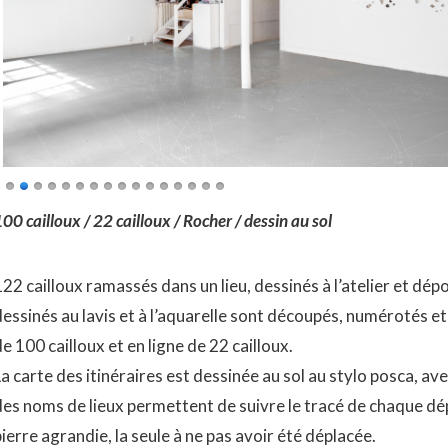
00 cailloux / 22 cailloux / Rocher / dessin au sol
22 cailloux ramassés dans un lieu, dessinés à l’atelier et dépo
essinés au lavis et à l’aquarelle sont découpés, numérotés et 
e 100 cailloux et en ligne de 22 cailloux.
a carte des itinéraires est dessinée au sol au stylo posca, av
des noms de lieux permettent de suivre le tracé de chaque dé
ierre agrandie, la seule à ne pas avoir été déplacée.