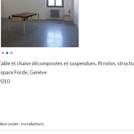
Table et chaise décomposées et suspendues, fil nylon, structu
Espace Forde, Genève
2010
iled under:
Installations