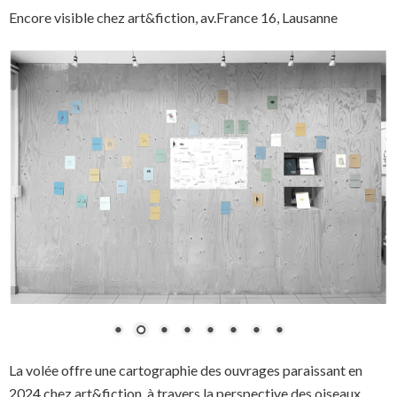
Encore visible chez art&fiction, av.France 16, Lausanne
La volée offre une cartographie des ouvrages paraissant en
2024 chez art&fiction, à travers la perspective des oiseaux.